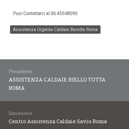
Puoi Contattarci al 06.45548090
Assistenza Urgente Caldaie Beretta Roma
Navigazione
articoli
Precedente
Articolo
ASSISTENZA CALDAIE RIELLO TUTTA
precedente:
ROMA
Successivo
Articolo
Centro Assistenza Caldaie Savio Roma
successivo: